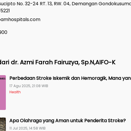
isucipto No. 32-24 RT. 13, RW. 04, Demangan Gondokusuma
55221
loamhospitals.com
900
ari
dr. Azmi Farah Fairuzya, Sp.N,AIFO-K
Perbedaan Stroke Iskemik dan Hemoragik, Mana yan
17 Agu 2025, 21:08 WIB
Health
Apa Olahraga yang Aman untuk Penderita Stroke?
11 Jul 2025, 14:58 WIB