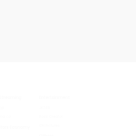
 Streaming
Entertainment
pp
JKT48
ria.co
Boss Creator
IDN Pictures
tors Economy