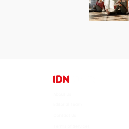
About Us
Editorial Team
Contact Us
Terms of Services