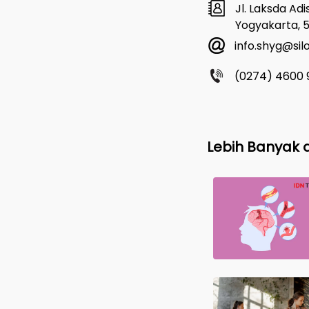
Jl. Laksda Ad
Yogyakarta, 
info.shyg@si
(0274) 4600 
Lebih Banyak d