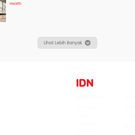
Health
Lihat Lebih Banyak
Digital Media
Live
IDN Times
IDN A
Popbela
Sawe
Popmama
Crea
Fortune IDN