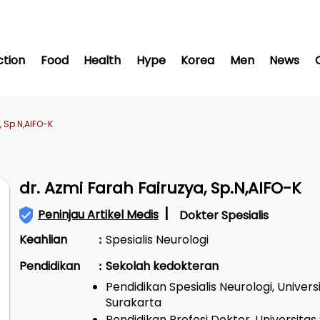
ction
Food
Health
Hype
Korea
Men
News
, Sp.N,AIFO-K
dr. Azmi Farah Fairuzya, Sp.N,AIFO-K
|
Peninjau Artikel Medis
Dokter Spesialis
Keahlian
Spesialis Neurologi
:
Pendidikan
Sekolah kedokteran
:
Pendidikan Spesialis Neurologi, Univer
Surakarta
Pendidikan Profesi Dokter, Universita