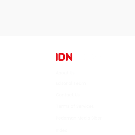
About Us
Editorial Team
Contact Us
Terms of Services
Pedoman Media Siber
Index