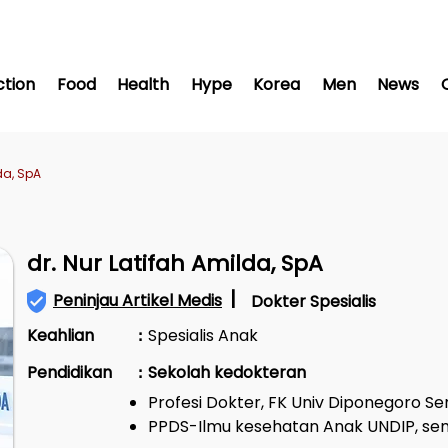
ction
Food
Health
Hype
Korea
Men
News
da, SpA
dr. Nur Latifah Amilda, SpA
|
Peninjau Artikel Medis
Dokter Spesialis
Keahlian
Spesialis Anak
:
Pendidikan
Sekolah kedokteran
:
Profesi Dokter, FK Univ Diponegoro S
PPDS-Ilmu kesehatan Anak UNDIP, se