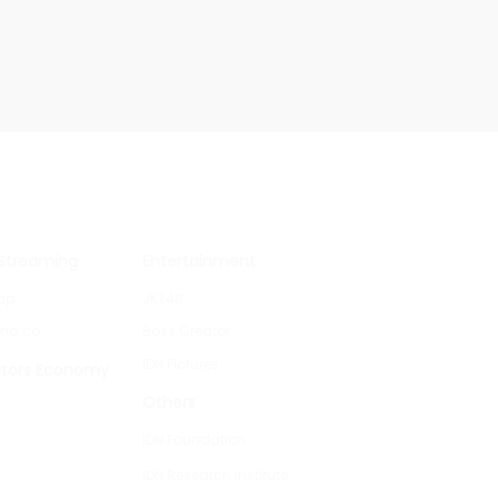
 Streaming
Entertainment
pp
JKT48
ria.co
Boss Creator
IDN Pictures
tors Economy
Others
IDN Foundation
IDN Research Institute