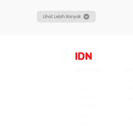
Lihat Lebih Banyak
Digital Media
Live
IDN Times
IDN A
Popbela
Sawe
Popmama
Crea
Fortune IDN
ICE
Duniaku
MORF
GGWP