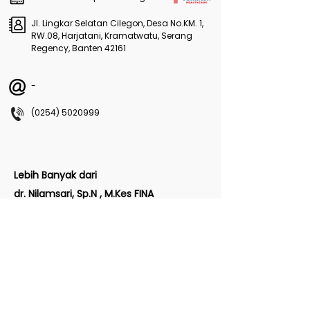
Jl. Lingkar Selatan Cilegon, Desa No.KM. 1,
RW.08, Harjatani, Kramatwatu, Serang
Regency, Banten 42161
-
(0254) 5020999
Lebih Banyak dari
dr. Nilamsari, Sp.N , M.Kes FINA
(Intervensi)
Lihat Lebih Banyak