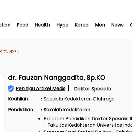
ction
Food
Health
Hype
Korea
Men
News
ita, Sp.KO
dr. Fauzan Nanggadita, Sp.KO
|
Peninjau Artikel Medis
Dokter Spesialis
Keahlian
Spesialis Kedokteran Olahraga
:
Pendidikan
Sekolah kedokteran
:
Program Pendidikan Dokter Spesialis 
- Fakultas Kedokteran Universitas Ind