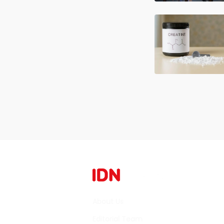
About Us
Editorial Team