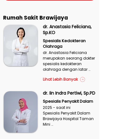
polip hidung.
Rumah Sakit Brawijaya
dr. Anastasia Feliciana,
Sp.KO
Spesialis Kedokteran
Olahraga
dr. Anastasia Feliciana 
merupakan seorang dokter 
spesialis kedokteran 
olahraga dengan latar 
belakang klinis dan 
Lihat Lebih Banyak
manajerial yang kuat. Ia 
menempuh pendidikan 
kedokteran di Universitas 
dr. Iin Indra Pertiwi, Sp.PD
Gadjah Mada, melanjutkan 
Spesialis Penyakit Dalam
profesi dokter, serta meraih 
2025 - saat ini 

gelar Magister Manajemen 
Spesialis Penyakit Dalam 
Rumah Sakit, sebelum 
Brawijaya Hospital Taman 
menyelesaikan pendidikan 
Mini 

spesialis kedokteran 
olahraga di Universitas 
2/2021 – saat ini

Indonesia.
