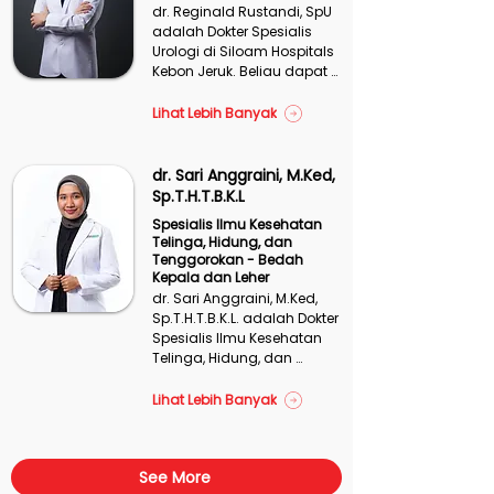
dr. Reginald Rustandi, SpU 
adalah Dokter Spesialis 
Urologi di Siloam Hospitals 
Kebon Jeruk. Beliau dapat 
menangani berbagai 
kondisi kesehatan terkait 
Lihat Lebih Banyak
sistem perkemihan dan 
organ reproduksi pria.
dr. Sari Anggraini, M.Ked,
Sp.T.H.T.B.K.L
Spesialis Ilmu Kesehatan
Telinga, Hidung, dan
Tenggorokan - Bedah
Kepala dan Leher
dr. Sari Anggraini, M.Ked, 
Sp.T.H.T.B.K.L. adalah Dokter 
Spesialis Ilmu Kesehatan 
Telinga, Hidung, dan 
Tenggorokan - Bedah 
Kepala dan Leher di Siloam 
Lihat Lebih Banyak
Hospitals Bekasi Timur. 
Beliau dapat menangani 
kondisi seperti sinusitis 
See More
akut, vertigo, rhinitis, dan 