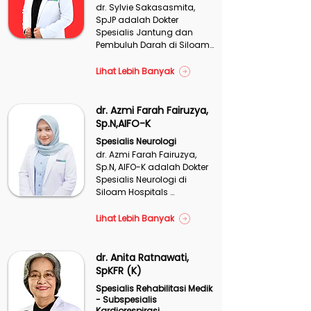
dr. Sylvie Sakasasmita, 
SpJP adalah Dokter 
Spesialis Jantung dan 
Pembuluh Darah di Siloam 
Hospitals Agora Cempaka 
Putih. Beliau dapat 
Lihat Lebih Banyak
menangani berbagai 
kondisi kesehatan terkait 
jantung dan pembuluh 
dr. Azmi Farah Fairuzya,
darah.
Sp.N,AIFO-K
Spesialis Neurologi
dr. Azmi Farah Fairuzya, 
Sp.N, AIFO-K adalah Dokter 
Spesialis Neurologi di 
Siloam Hospitals 
Yogyakarta. Beliau dapat 
menangani kondisi 
Lihat Lebih Banyak
kesehatan terkait sistem 
saraf dan otak.
dr. Anita Ratnawati,
SpKFR (K)
Spesialis Rehabilitasi Medik
- Subspesialis
Kardiorespirasi