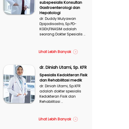
Tiga
subspesialis Konsultan
dan optimal.

Gastroenterologi dan
Hepatologi
Pendekatan terapi 
didukung dengan evaluasi 
dr. Duddy Mulyawan 
fungsi gerak, program 
Djajadisastra, Sp.PD-
penguatan dan 
KGEH,FINASIM adalah 
conditioning, serta terapi 
seorang Dokter Spesialis 
pendukung untuk 
Penyakit Dalam dengan 
mempercepat pemulihan 
Subspesialis Gastro-
dan meningkatkan 
Hepatologi yang secara 
Lihat Lebih Banyak
performa tubuh.
khusus menangani 
penyakit atau gangguan 
terkait sistem pencernaan, 
dr. Diniah Utami, Sp. KFR
seperti lambung, pankreas, 
Spesialis Kedokteran Fisik
usus, hati, dan kandung 
dan Rehabilitasi medik
empedu. 

dr. Diniah Utami, Sp.KFR 
Beliau secara khusus 
adalah dokter spesialis 
menangani penyakit atau 
Kedokteran Fisik dan 
gangguan terkait sistem 
Rehabilitasi 
pencernaan, seperti 
(KFR/Rehabilitasi Medik). 
lambung, pankreas, usus, 
Bidang ini berfokus pada 
hati, dan kandung empedu 
pemulihan fungsi tubuh, 
Lihat Lebih Banyak
dan tindakan Diagnostik & 
pengurangan nyeri, 
Terapi minimal invasif 
peningkatan mobilitas, dan 