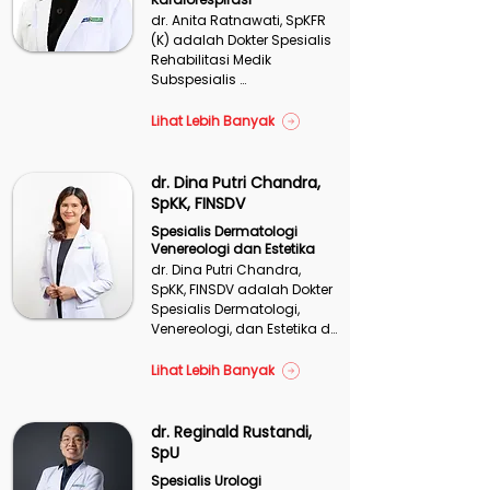
dr. Anita Ratnawati, SpKFR 
(K) adalah Dokter Spesialis 
Rehabilitasi Medik 
Subspesialis 
Kardiorespirasi di Siloam 
Hospitals Agora Cempaka 
Lihat Lebih Banyak
Putih. Beliau dapat 
membantu dalam 
pemulihan fungsi tubuh 
dr. Dina Putri Chandra,
pasien yang terdampak 
SpKK, FINSDV
oleh kondisi kesehatan.
Spesialis Dermatologi
Venereologi dan Estetika
dr. Dina Putri Chandra, 
SpKK, FINSDV adalah Dokter 
Spesialis Dermatologi, 
Venereologi, dan Estetika di 
Siloam Hospitals 
Yogyakarta. Beliau dapat 
Lihat Lebih Banyak
menangani kondisi 
kesehatan seperti infeksi 
menular seksual, infeksi 
dr. Reginald Rustandi,
jamur, jerawat, vitiligo, 
SpU
dermatitis, dan 
Spesialis Urologi
sebagainya.